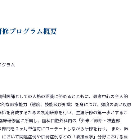
研修プログラム概要
ログラム
歯科医師としての人格の涵養に努めるとともに、患者中心の全人的
本的な診療能力（態度、技能及び知識）を身につけ、頻度の高い疾患
医師を育成するための初期研修を行い、生涯研修の第一歩とするこ
後臨床研修室に所属し、歯科口腔外科内の「外来／診断・検査部
３部門を２ヶ月単位毎にローテートしながら研修を行う。 また、医
）において関連症例や併発症例などの「隣接医学」分野における医