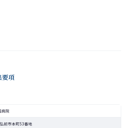
集要項
属病院
森県弘前市本町53番地