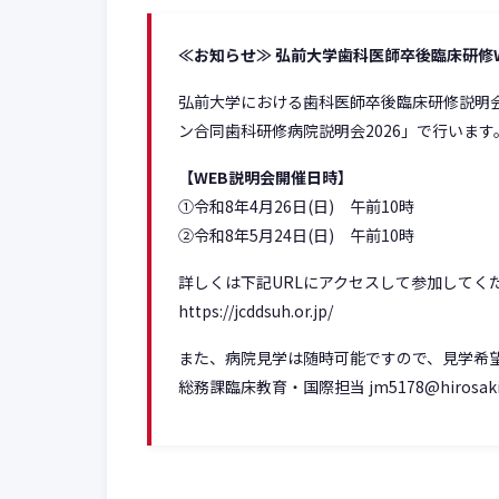
≪お知らせ≫ 弘前大学歯科医師卒後臨床研修
弘前大学における歯科医師卒後臨床研修説明
ン合同歯科研修病院説明会2026」で行います
【WEB説明会開催日時】
①令和8年4月26日(日) 午前10時
②令和8年5月24日(日) 午前10時
詳しくは下記URLにアクセスして参加してく
https://jcddsuh.or.jp/
また、病院見学は随時可能ですので、見学希
総務課臨床教育・国際担当
jm5178@hirosaki-