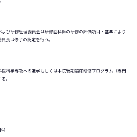
。
および研修管理委員会は研修歯科医の研修の評価項目・基準により
委員長は修了の認定を行う。
科医科学専攻への進学もしくは本院後期臨床研修プログラム（専門
する。
科）