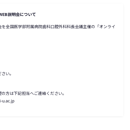
WEB説明会について
会を全国医学部附属病院歯科口腔外科科長会議主催の「オンライ
。
ださい。
望の方は下記担当へご連絡ください。
u.ac.jp